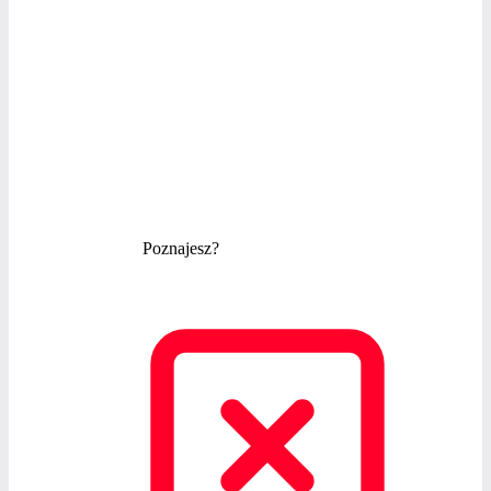
w tej cenie zanim kwota wzrośnie 02.04.2026
do docelowych 1477 zł.
Poznajesz?