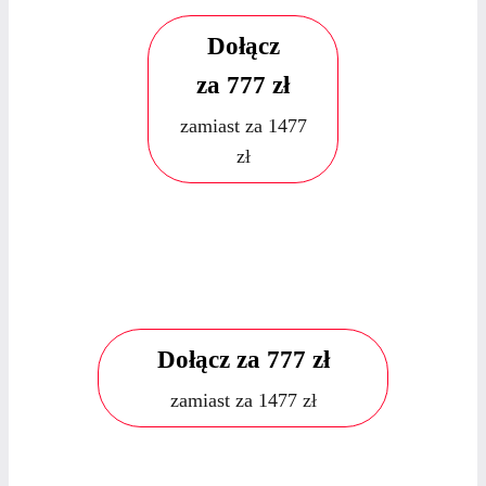
Dołącz
za 777 zł
zamiast za 1477
zł
Dziś domykasz fundamenty swojego sukcesu
za 777 zł! To jedyna szansa na dołączenie
w tej cenie zanim kwota wzrośnie 02.04.2026
do standardowych 1477 zł.
Dołącz za 777 zł
zamiast za 1477 zł
Dziś domykasz fundamenty swojego sukcesu
za 777 zł! To jedyna szansa na dołączenie